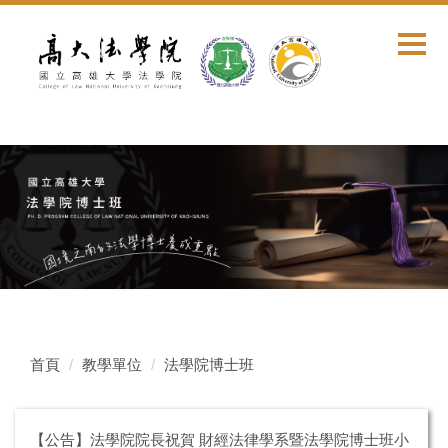
跳
到
主
要
內
容
區
首頁
教學單位
法學院博士班
【公告】法學院院長祝賀 財經法律學系暨法學院博士班小