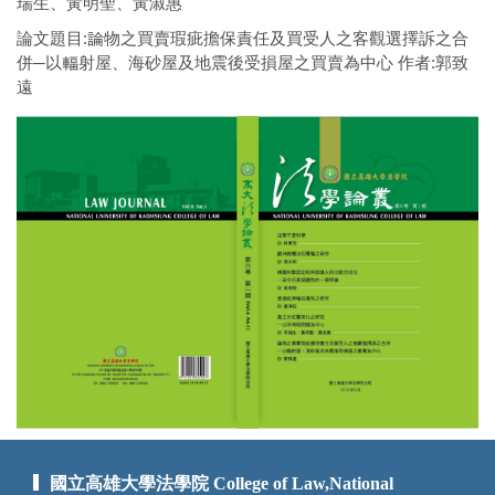
瑞生、黃明聖、黃淑惠
論文題目:論物之買賣瑕疵擔保責任及買受人之客觀選擇訴之合
併─以輻射屋、海砂屋及地震後受損屋之買賣為中心 作者:郭致
遠
國立高雄大學法學院 College of Law,National