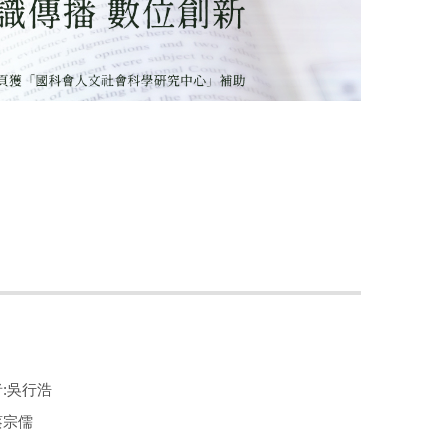
:吳行浩
蔡宗儒