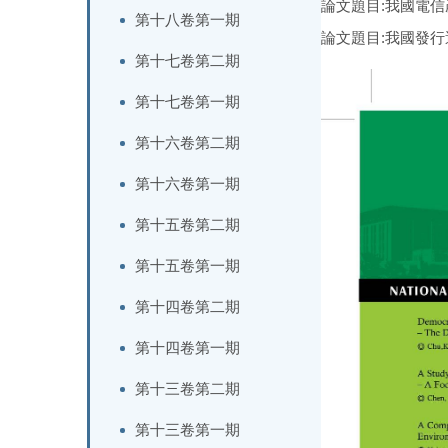
論文題目:我國電信
第十八卷第一期
論文題目:我國發行
第十七卷第二期
第十七卷第一期
第十六卷第二期
第十六卷第一期
第十五卷第二期
第十五卷第一期
第十四卷第二期
第十四卷第一期
第十三卷第二期
第十三卷第一期