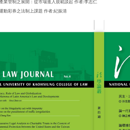
產業管制之展開：從市場進入規範談起 作者:李志仁
運動彩券之法制上課題 作者:紀振清