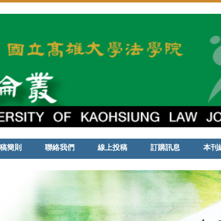
稿簡則
聯絡我們
線上投稿
訂購訊息
本刊