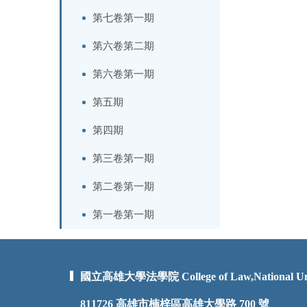
第七卷第一期
第六卷第二期
第六卷第一期
第五期
第四期
第三卷第一期
第二卷第一期
第一卷第一期
國立高雄大學法學院 College of Law,National Unive
811726
高雄市楠梓區高雄大學路 700 號