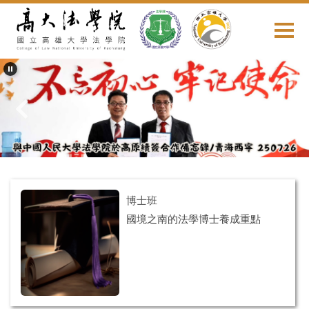
跳
到
主
要
內
容
區
博士班
國境之南的法學博士養成重點