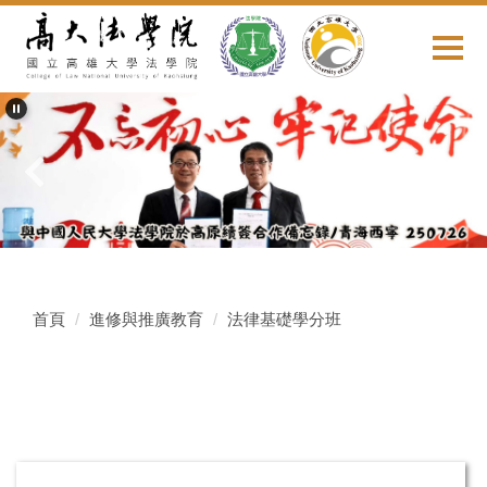
跳
到
主
要
內
容
區
首頁
進修與推廣教育
法律基礎學分班