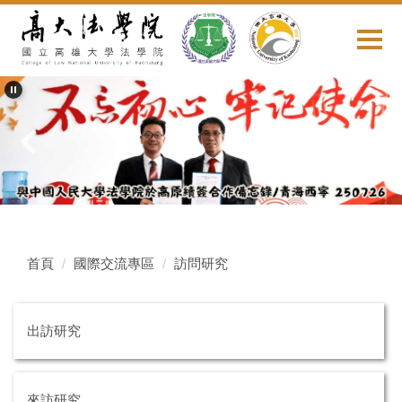
跳
到
主
要
內
容
區
首頁
國際交流專區
訪問研究
出訪研究
來訪研究