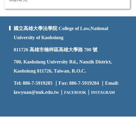
國立高雄大學法學院 College of Law,National
University of Kaohsiung
811726
高雄市楠梓區高雄大學路 700 號
700, Kaohsiung University Rd., Nanzih District,
Kaohsiung 811726, Taiwan, R.O.C.
Tel: 886-7-5919285 ｜Fax: 886-7-5919284 ｜Email:
lawyuan@nuk.edu.t
w｜
｜
FACEBOOK
INSTAGRAM