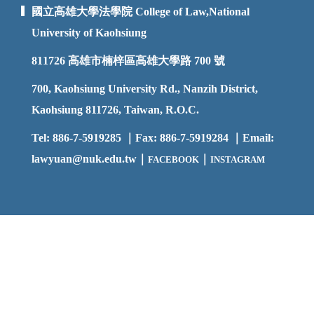
國立高雄大學法學院 College of Law,National
University of Kaohsiung
811726
高雄市楠梓區高雄大學路 700 號
700, Kaohsiung University Rd., Nanzih District,
Kaohsiung 811726, Taiwan, R.O.C.
Tel: 886-7-5919285 ｜Fax: 886-7-5919284 ｜Email:
lawyuan@nuk.edu.t
w｜
｜
FACEBOOK
INSTAGRAM