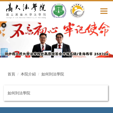
跳
到
主
要
內
容
區
首頁
本院介紹
如何到法學院
如何到法學院