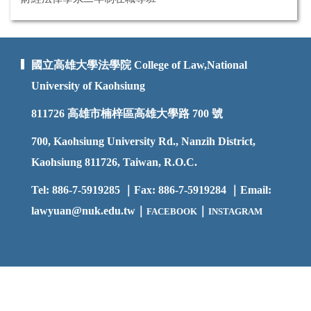
國立高雄大學法學院 College of Law,National
University of Kaohsiung
811726
高雄市楠梓區高雄大學路 700 號
700, Kaohsiung University Rd., Nanzih District,
Kaohsiung 811726, Taiwan, R.O.C.
Tel: 886-7-5919285 ｜Fax: 886-7-5919284 ｜Email:
lawyuan@nuk.edu.t
w｜
｜
FACEBOOK
INSTAGRAM