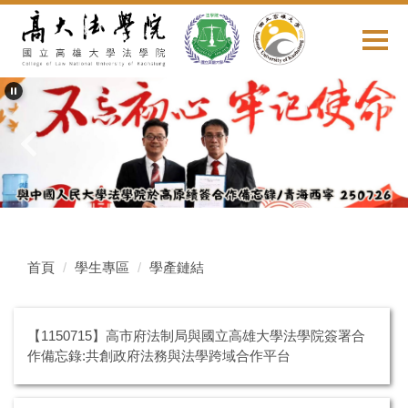
跳
到
主
要
內
容
區
首頁
學生專區
學產鏈結
【1150715】高市府法制局與國立高雄大學法學院簽署合
作備忘錄:共創政府法務與法學跨域合作平台