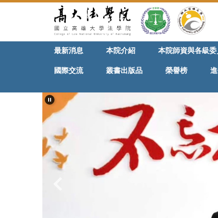
跳
到
主
要
最新消息
本院介紹
本院師資與各級委
內
容
國際交流
叢書出版品
榮譽榜
進
區