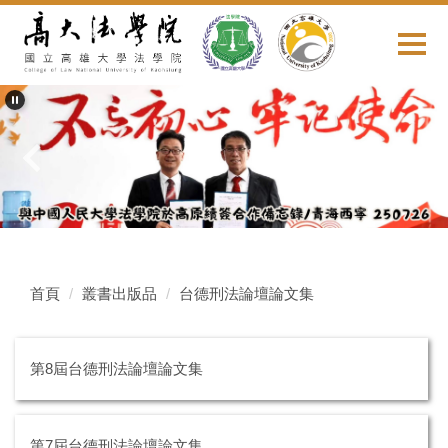
跳
到
主
要
內
容
區
首頁
叢書出版品
台德刑法論壇論文集
第8屆台德刑法論壇論文集
第7屆台德刑法論壇論文集