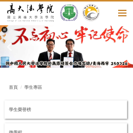
跳
到
主
要
內
容
區
首頁
學生專區
學生榮譽榜
微學程