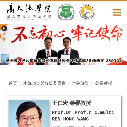
跳
到
主
要
內
容
區
首頁
本院師資與各級委員會
本院師資
榮譽教授
王仁宏 榮譽教授
Prof.Dr.Prof.
h.c.multi
REN-HONG WANG