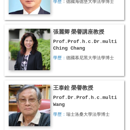
學歷
：德國海德堡大學法學博士
(Dr. iur.)
專長領域：
國際經濟法
服務系所
：法律學系
張麗卿 榮譽講座教授
(2000.02-2005.02.01)
Prof.
Prof.
h.c.Dr.multi
Li-
查看更多
Ching Chang
學歷：
德國慕尼黑大學法學博士
(Dr. iur.)
專長領域：
刑法、刑事訴訟法
服務系所：
財經法律學系
王泰銓 榮譽教授
(2009.04-2023.07)
Prof.Dr.Prof.
h.c.multi
T.C
查看更多
Wang
學歷：
瑞士洛桑大學法學博士
專長領域：
歐盟法、法國法、公司
法及大陸法制