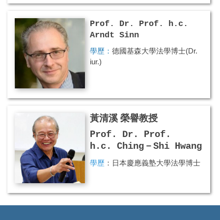
服務系所：
財經法律學系
(2002.08-
Prof. Dr. Prof. h.c.
2004.07)
Arndt Sinn
查看更多
學歷：
德國基森大學法學博士(Dr.
iur.)
專長領域：
刑法、刑事訴訟法
服務系所：
德國
Osnabr
ück
大學法
學院教授
黃清溪 榮譽教授
查看更多
Prof. Dr. Prof.
h.c. Ching－Shi Hwang
學歷
：
日本慶應義塾大學法學博士
專長領域
：公司法
服務系所
：財經法律學系
(2000.08-2003.08.01)